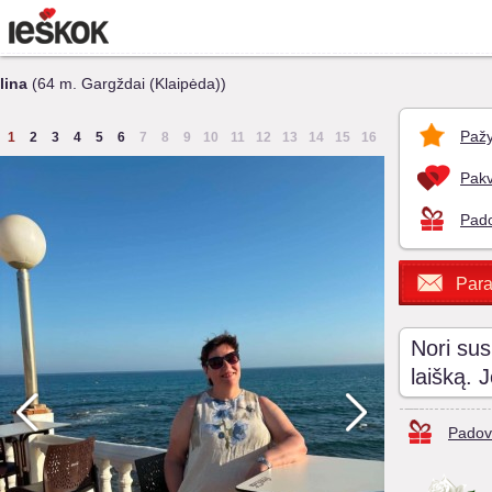
lina
(64 m. Gargždai (Klaipėda))
Pažy
1
2
3
4
5
6
7
8
9
10
11
12
13
14
15
16
Pakv
Pado
Para
Nori sus
laišką. 
Padov