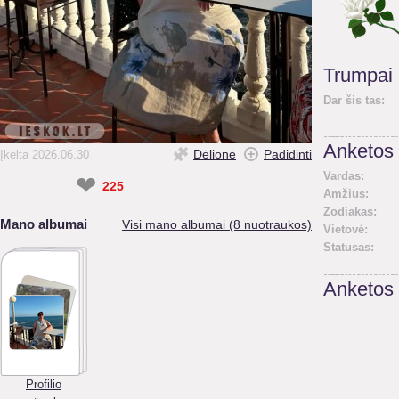
Trumpai
Dar šis tas:
Anketos 
Dėlionė
Padidinti
Įkelta 2026.06.30
Vardas:
❤
225
Amžius:
Zodiakas:
Mano albumai
Visi mano albumai (8 nuotraukos)
Vietovė:
Statusas:
Anketos
Profilio