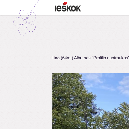
lina
(64m.) Albumas "Profilio nuotraukos